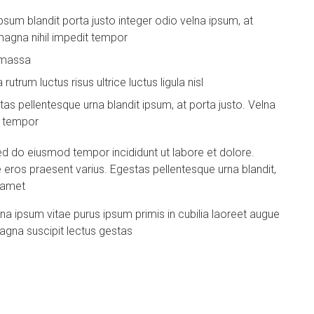
sum blandit porta justo integer odio velna ipsum, at
magna nihil impedit tempor
s massa
trum luctus risus ultrice luctus ligula nisl
tas pellentesque urna blandit ipsum, at porta justo. Velna
t tempor
ed do eiusmod tempor incididunt ut labore et dolore.
ae eros praesent varius. Egestas pellentesque urna blandit,
t amet
 ipsum vitae purus ipsum primis in cubilia laoreet augue
magna suscipit lectus gestas