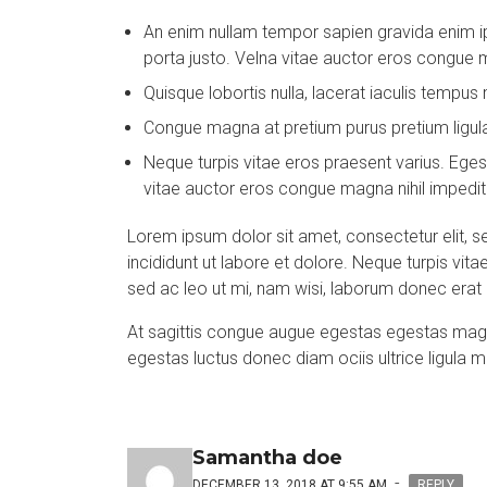
An enim nullam tempor sapien gravida enim ip
porta justo. Velna vitae auctor eros congue 
Quisque lobortis nulla, lacerat iaculis tempu
Congue magna at pretium purus pretium ligula ru
Neque turpis vitae eros praesent varius. Eges
vitae auctor eros congue magna nihil impedi
Lorem ipsum dolor sit amet, consectetur elit, s
incididunt ut labore et dolore. Neque turpis vit
sed ac leo ut mi, nam wisi, laborum donec era
At sagittis congue augue egestas egestas magna
egestas luctus donec diam ociis ultrice ligula 
Samantha doe
-
DECEMBER 13, 2018 AT 9:55 AM
REPLY