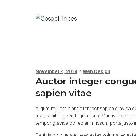
November 4, 2018
in
Web Design
Auctor integer congu
sapien vitae
Aliqum mullam blandit tempor sapien gravida do
magna nihil impedit ligula risus. Mauris donec 
tempor gravida donec enim ipsum porta justo i
Sagittis congue augue egestas volutpat egest