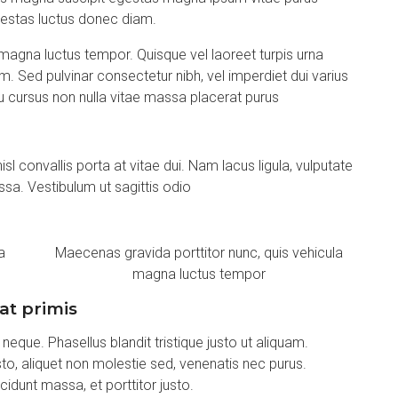
egestas luctus donec diam.
magna luctus tempor. Quisque vel laoreet turpis urna
. Sed pulvinar consectetur nibh, vel imperdiet dui varius
 cursus non nulla vitae massa placerat purus
sl convallis porta at vitae dui. Nam lacus ligula, vulputate
a. Vestibulum ut sagittis odio
a
Maecenas gravida porttitor nunc, quis vehicula
magna luctus tempor
at primis
 neque. Phasellus blandit tristique justo ut aliquam.
to, aliquet non molestie sed, venenatis nec purus.
ncidunt massa, et porttitor justo.