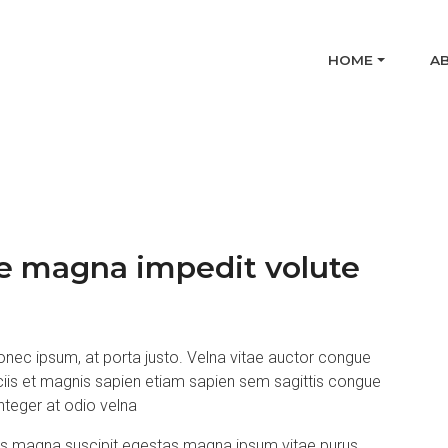
HOME
A
e magna impedit volute
nec ipsum, at porta justo. Velna vitae auctor congue
ociis et magnis sapien etiam sapien sem sagittis congue
nteger at odio velna
as magna suscipit egestas magna ipsum vitae purus